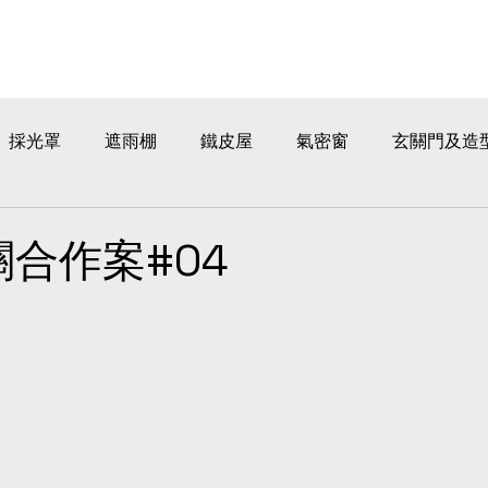
採光罩
遮雨棚
鐵皮屋
氣密窗
玄關門及造
合作案#04