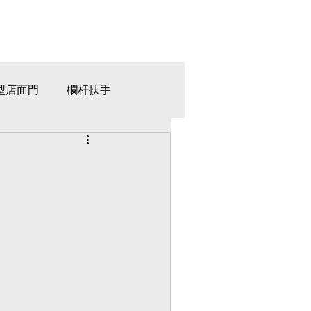
型店面門
欄杆扶手