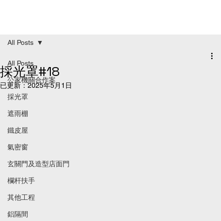
All Posts
All Posts
採光罩#18
公家機關合作案
已更新：
2025年5月1日
採光罩
遮雨棚
鐵皮屋
氣密窗
玄關門及造型店面門
欄杆扶手
其他工程
鋁隔間