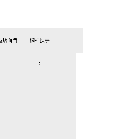
型店面門
欄杆扶手