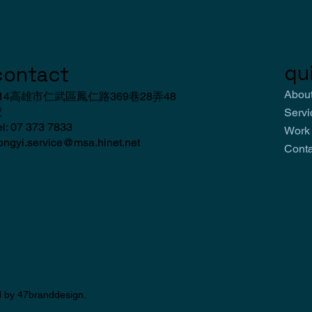
qui
contact
Abo
14高雄市仁武區鳳仁路369巷28弄48
號
Ser
el: 07 373 7833
Wor
ongyi.service@msa.hinet.net
Con
d by 47branddesign.