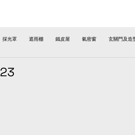
採光罩
遮雨棚
鐵皮屋
氣密窗
玄關門及造
23