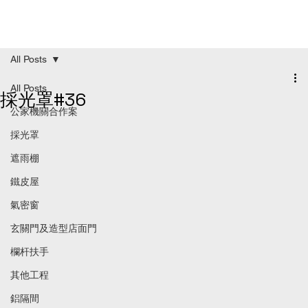
All Posts
All Posts
採光罩#36
公家機關合作案
採光罩
遮雨棚
鐵皮屋
氣密窗
玄關門及造型店面門
欄杆扶手
其他工程
鋁隔間