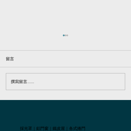
留言
採光罩#53
撰寫留言......
採光罩｜鋁門窗｜鐵皮屋｜各式捲門