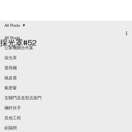
All Posts
All Posts
採光罩#52
公家機關合作案
採光罩
遮雨棚
鐵皮屋
氣密窗
玄關門及造型店面門
欄杆扶手
其他工程
鋁隔間