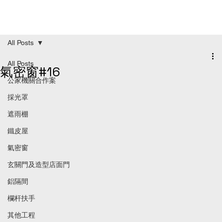
All Posts
All Posts
氣密窗#16
公家機關合作案
採光罩
遮雨棚
鐵皮屋
氣密窗
玄關門及造型店面門
鋁隔間
欄杆扶手
其他工程