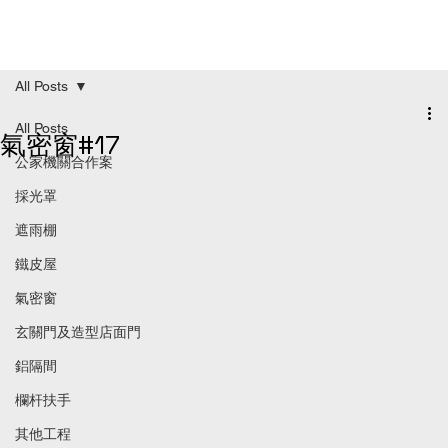
All Posts
All Posts
氣密窗#17
公家機關合作案
採光罩
遮雨棚
鐵皮屋
氣密窗
玄關門及造型店面門
鋁隔間
欄杆扶手
其他工程