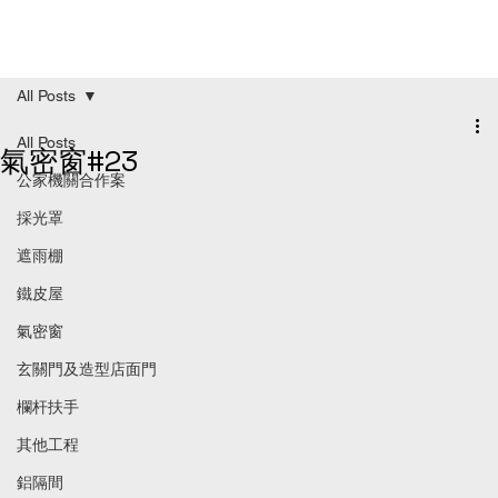
All Posts
All Posts
氣密窗#23
公家機關合作案
採光罩
遮雨棚
鐵皮屋
氣密窗
玄關門及造型店面門
欄杆扶手
其他工程
鋁隔間