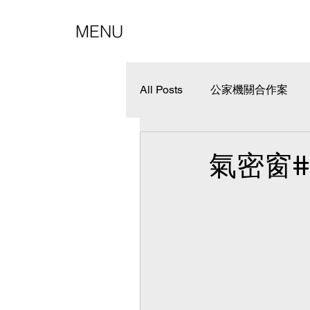
MENU
All Posts
公家機關合作案
其他工程
鋁隔間
氣密窗#