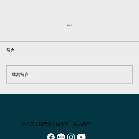
留言
遮雨棚#37
撰寫留言......
採光罩｜鋁門窗｜鐵皮屋｜各式捲門