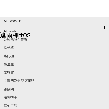
All Posts
All Posts
遮雨棚#02
公家機關合作案
採光罩
遮雨棚
鐵皮屋
氣密窗
玄關門及造型店面門
鋁隔間
欄杆扶手
其他工程