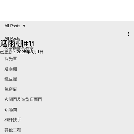
All Posts
All Posts
遮雨棚#11
公家機關合作案
已更新：
2025年5月1日
採光罩
遮雨棚
鐵皮屋
氣密窗
玄關門及造型店面門
鋁隔間
欄杆扶手
其他工程