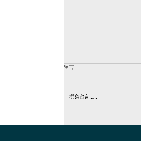
留言
鋁隔間#09
撰寫留言......