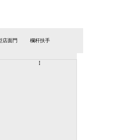
型店面門
欄杆扶手