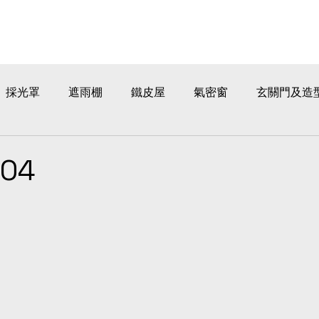
採光罩
遮雨棚
鐵皮屋
氣密窗
玄關門及造
04