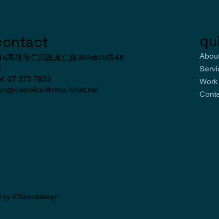
qui
contact
Abo
14高雄市仁武區鳳仁路369巷28弄48
號
Ser
el: 07 373 7833
Wor
ongyi.service@msa.hinet.net
Con
d by 47branddesign.