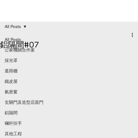
All Posts
All Posts
鋁隔間#07
公家機關合作案
採光罩
遮雨棚
鐵皮屋
氣密窗
玄關門及造型店面門
鋁隔間
欄杆扶手
其他工程