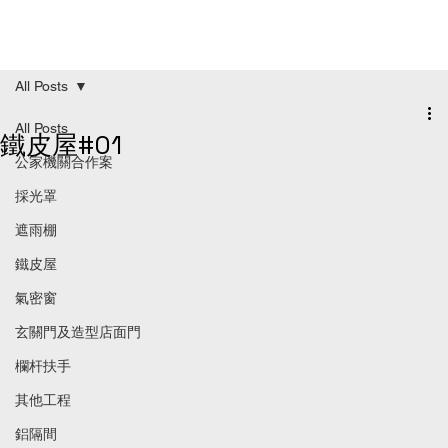
All Posts
All Posts
鐵皮屋#01
公家機關合作案
採光罩
遮雨棚
鐵皮屋
氣密窗
玄關門及造型店面門
欄杆扶手
其他工程
鋁隔間