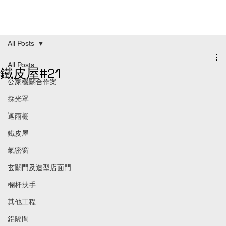
All Posts
All Posts
鐵皮屋#21
公家機關合作案
採光罩
遮雨棚
鐵皮屋
氣密窗
玄關門及造型店面門
欄杆扶手
其他工程
鋁隔間