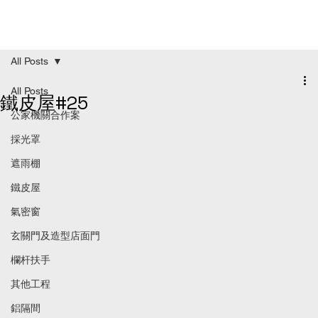
All Posts
All Posts
鐵皮屋#25
公家機關合作案
採光罩
遮雨棚
鐵皮屋
氣密窗
玄關門及造型店面門
欄杆扶手
其他工程
鋁隔間