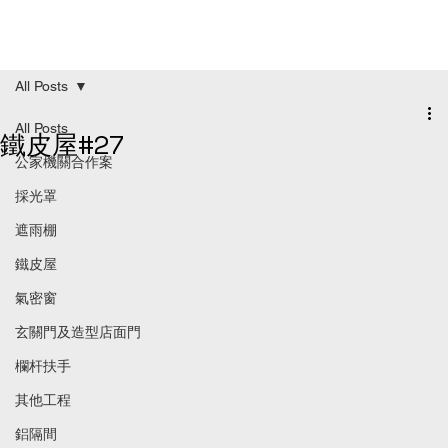
All Posts
All Posts
鐵皮屋#27
公家機關合作案
採光罩
遮雨棚
鐵皮屋
氣密窗
玄關門及造型店面門
欄杆扶手
其他工程
鋁隔間